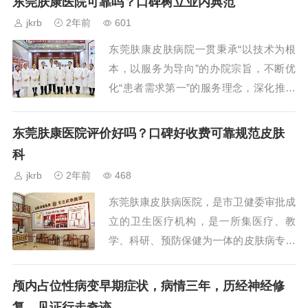
东莞肤康医院可靠吗？口碑树立业内典范
这份痛苦，决定...
jkrb
2年前
601
东莞肤康皮肤病院一贯秉承“以技术为根
本，以服务为导向”的办院宗旨，不断优
化“患者需求第一”的服务理念，深化推进
科研兴院和品质强院战略，坚持走“汇名
医，建名院，创品牌”之路，学科建设稳
东莞肤康医院评价好吗？口碑好收费可靠规范皮肤
步完善。...
科
jkrb
2年前
468
东莞肤康皮肤病医院，是市卫健委审批成
立的卫生医疗机构，是一所集医疗、教
学、科研、预防保健为一体的皮肤病专科
医院，医院始终坚持“大专科、小综合”的
学科发展战略，近年来着力推进临床研究
颅内占位性病变早期症状，病情三年，历经神经修
型医院建设，重点打造...
复，见证行走奇迹