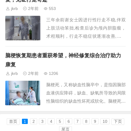
jkrb
2年前
553
三年余前谢女士因进行性行走不稳,伴双
上肢活动笨拙,检查后诊为颅内胆脂瘤，
术程顺利，行走不稳症状逐渐改善,一段
时间后患者行走不稳加重,需助行器辅助
行走,伴饮食易呛咳,言语含糊不清,为求进
脑梗恢复期患者重获希望，神经修复综合治疗助力
一步治疗,来我院...
康复
jkrb
2年前
1206
脑梗死，又称缺血性脑卒中，是指因脑部
血液供应障碍，缺血、缺氧所导致的局限
性脑组织的缺血性坏死或软化。脑梗死的
临床常见类型有脑血栓形成、腔隙性梗死
和脑栓塞等，脑梗死占全部脑卒中的8
首页
1
2
3
4
5
6
7
8
9
10
下页
0%。...
尾页