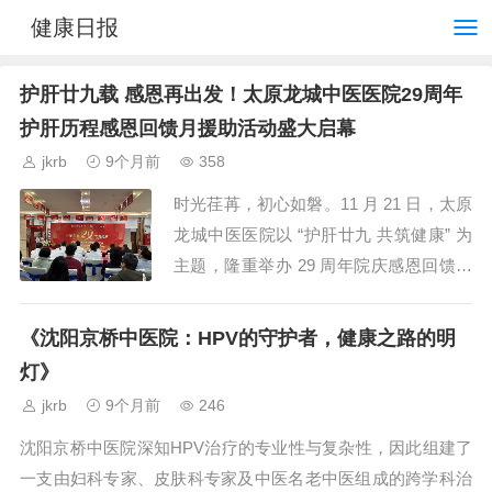
健康日报
护肝廿九载 感恩再出发！太原龙城中医医院29周年
护肝历程感恩回馈月援助活动盛大启幕
jkrb
9个月前
358
时光荏苒，初心如磐。11 月 21 日，太原
龙城中医医院以 “护肝廿九 共筑健康” 为
主题，隆重举办 29 周年院庆感恩回馈月
活动启动仪式。首都医科大...
《沈阳京桥中医院：HPV的守护者，健康之路的明
灯》
jkrb
9个月前
246
沈阳京桥中医院深知HPV治疗的专业性与复杂性，因此组建了
一支由妇科专家、皮肤科专家及中医名老中医组成的跨学科治