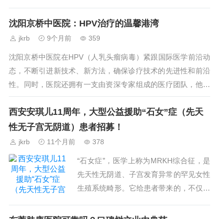
术手段，如基因疗法、免疫疗法、温热疗法...
沈阳京桥中医院：HPV治疗的温馨港湾
jkrb
9个月前
359
沈阳京桥中医院在HPV（人乳头瘤病毒）紧跟国际医学前沿动
态，不断引进新技术、新方法，确保诊疗技术的先进性和前沿
性。同时，医院还拥有一支由资深专家组成的医疗团队，他们
凭借丰富的临床经验和深厚的学术造诣，...
西安安琪儿11周年，大型公益援助“石女”症（先天
性无子宫无阴道）患者招募！
jkrb
11个月前
378
“石女症”，医学上称为MRKH综合征，是
先天性无阴道、子宫发育异常的罕见女性
生殖系统畸形。它给患者带来的，不仅是
身体的不便，更是心理上的痛苦。安琪儿
妇产医院11年来扎根女性健康领域，深知