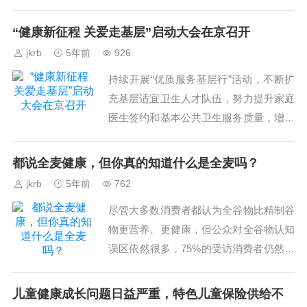
茶、烧烤轮番上，嘴巴是满足了，可是压
力就来到了血管这边。面对累积了几天的
“健康新征程 关爱走基层”启动大会在京召开
厚重油脂，要怎么样才能...
jkrb
5年前
926
持续开展“优质服务基层行”活动，不断扩
充基层适宜卫生人才队伍，努力提升家庭
医生签约和基本公共卫生服务质量，增强
群众获得感、幸福感和安全感。...
都说全麦健康，但你真的知道什么是全麦吗？
jkrb
5年前
762
尽管大多数消费者都认为全谷物比精制谷
物更营养、更健康，但公众对全谷物认知
误区依然很多，75%的受访消费者仍然不
清楚全谷物到底指的是什么。...
儿童健康成长问题日益严重，特色儿童保险供给不