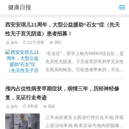
健康日报
西安安琪儿11周年，大型公益援助“石女”症（先天
性无子宫无阴道）患者招募！
jkrb
11个月前
381
“石女症”，医学上称为MRKH综合征，是
先天性无阴道、子宫发育异常的罕见女性
生殖系统畸形。它给患者带来的，不仅是
身体的不便，更是心理上的痛苦。安琪儿
妇产医院11年来扎根女性健康领域，深知
颅内占位性病变早期症状，病情三年，历经神经修
这份痛苦，决定...
复，见证行走奇迹
jkrb
2年前
556
三年余前谢女士因进行性行走不稳,伴双
上肢活动笨拙,检查后诊为颅内胆脂瘤，