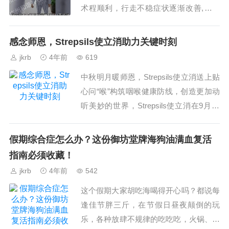
术程顺利，行走不稳症状逐渐改善,一段
时间后患者行走不稳加重,需助行器辅助
行走,伴饮食易呛咳,言语含糊不清,为求进
感念师恩，Strepsils使立消助力关键时刻
一步治疗,来我院...
jkrb
4年前
619
中秋明月暖师恩，Strepsils使立消送上贴
心问“喉”构筑咽喉健康防线，创造更加动
听美妙的世界，Strepsils使立消在9月10
号教师和中秋双节的“关键时刻”，做您身
边的“喉”帮手，让您免受咽喉不...
假期综合症怎么办？这份御坊堂牌海狗油满血复活
指南必须收藏！
jkrb
4年前
542
这个假期大家胡吃海喝得开心吗？都说每
逢佳节胖三斤，在节假日昼夜颠倒的玩
乐，各种放肆不规律的吃吃吃，火锅、奶