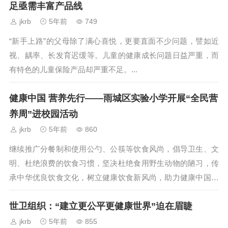
足亟需丰富产品线
jkrb
5年前
749
“新手上路”的父母除了满心喜悦，更要直面不少问题，譬如近
视、龋率、长发育迟缓等。儿童的健康成长问题日益严重，而
有特色的儿童保险产品却严重不足。...
健康中国 营养先行——雨城区实验小学开展“全民营
养周”进校园活动
jkrb
5年前
860
继续推广分餐制和使用公勺、公筷等饮食风尚，倡导卫生、文
明、杜绝浪费的饮食习惯，坚决杜绝食用野生动物的陋习，传
承中华优良饮食文化，树立健康饮食新风尚，助力健康中国建
设。...
世卫组织：“建立更公平更健康世界”迫在眉睫
jkrb
5年前
855